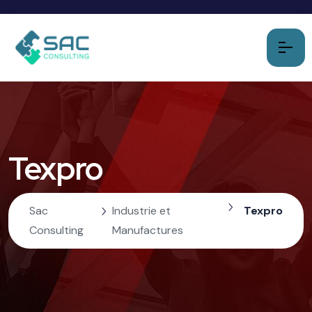
Texpro
Sac
Industrie et
Texpro
Consulting
Manufactures